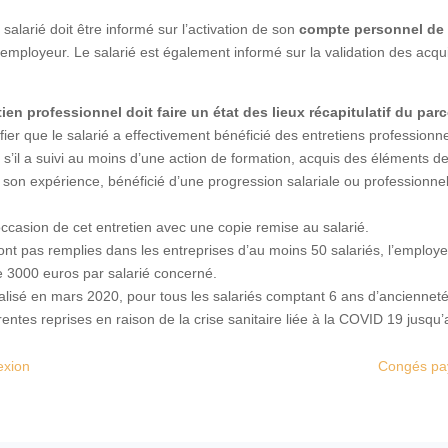
 salarié doit être informé sur l’activation de son
compte personnel de 
l’employeur. Le salarié est également informé sur la validation des acq
etien professionnel doit faire un état des lieux récapitulatif du pa
ifier que le salarié a effectivement bénéficié des entretiens profession
s’il a suivi au moins d’une action de formation, acquis des éléments de 
son expérience, bénéficié d’une progression salariale ou professionnelle
ccasion de cet entretien avec une copie remise au salarié.
 sont pas remplies dans les entreprises d’au moins 50 salariés, l’employ
 3000 euros par salarié concerné.
réalisé en mars 2020, pour tous les salariés comptant 6 ans d’ancienneté
rentes reprises en raison de la crise sanitaire liée à la COVID 19 jusqu’
exion
Congés payé