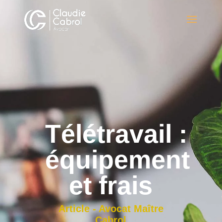
Télétravail :
équipement
et frais
Article - Avocat Maître
Cabrol