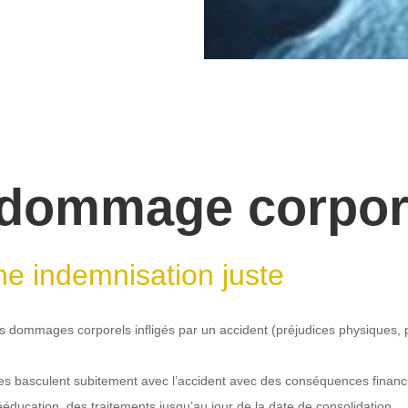
u dommage corpo
une indemnisation juste
 dommages corporels infligés par un accident (préjudices physiques, p
ches basculent subitement avec l’accident avec des conséquences financ
rééducation, des traitements jusqu’au jour de la date de consolidation.