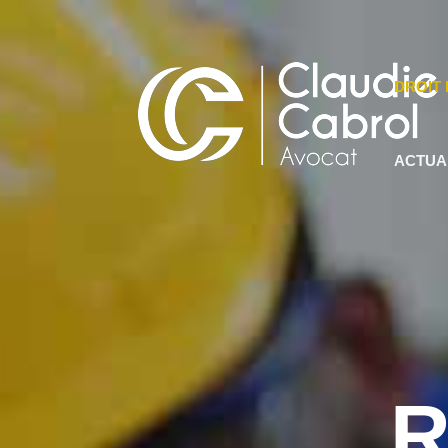
DROIT 
ACTUA
R