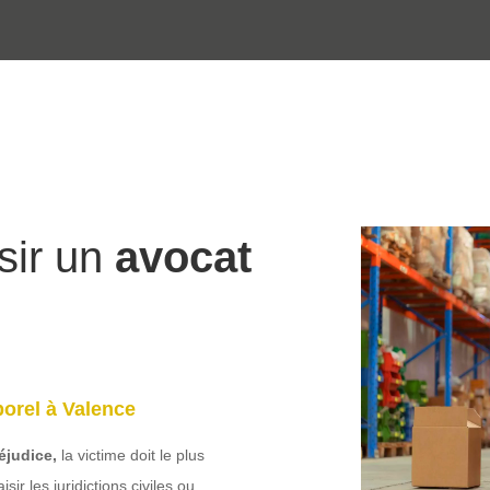
sir un
avocat
porel à Valence
éjudice,
la victime doit le plus
ir les juridictions civiles ou