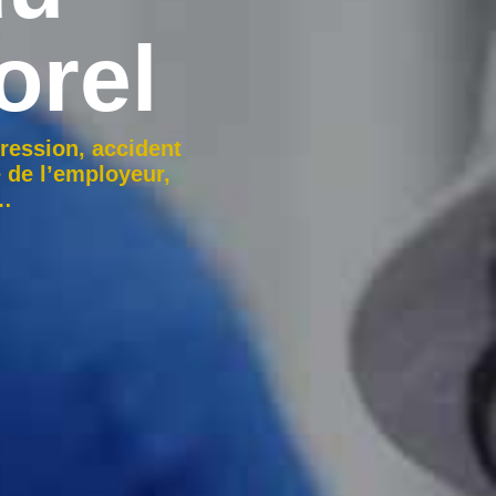
orel
gression, accident
e de l’employeur,
e…