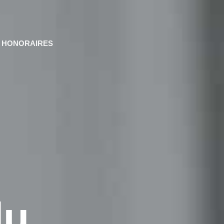
HONORAIRES
du