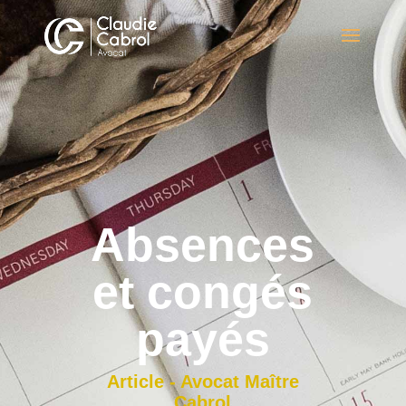
Absences
et congés
payés
Article - Avocat Maître
Cabrol