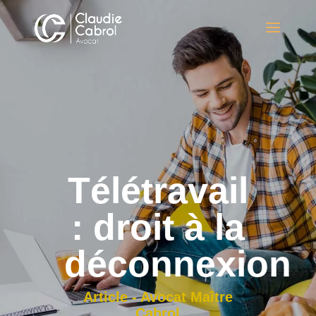
Télétravail
: droit à la
déconnexion
Article - Avocat Maître
Cabrol