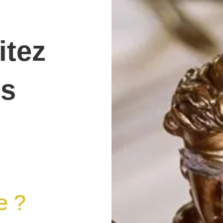
itez
es
e ?