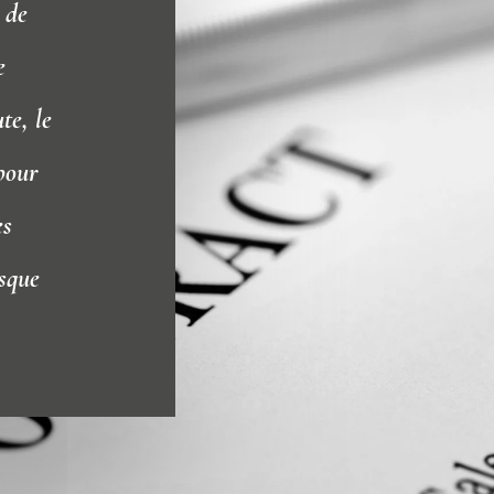
 de
e
te, le
pour
es
rsque