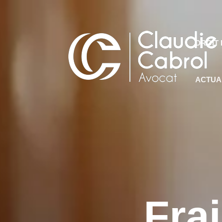
DROIT 
ACTUA
Fra