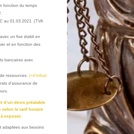
en fonction du temps
2.
TTC au 01.03.2021. (TVA
avec un fixe établi en
ier et en fonction des
ts bancaires avec
 de ressources.
(+d’infos)
ntrats d’assurance de
ours.
et d’un devis préalable
selon le tarif horaire
 à exposer.
ait adaptées aux besoins