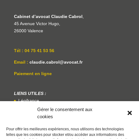
Cabinet d’avocat Claudie Cabrol
,
45 Avenue Victor Hugo,
26000 Valence
Tél : 04 75 41 53 56
Email :
claudie.cabrol@avocat.fr
Paiement en ligne
LIENS UTILES :
Légifrance
Gérer le consentement aux
Service Public
cookies
Centre National Des Praticiens De La Médiation
Pour offrir les meilleures expériences, nous utilisons des technologies
telles que les cookies pour stocker et/ou accéder aux informations des