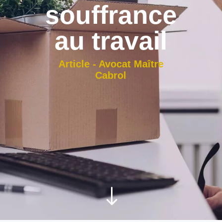
souffrance
au travail
Article - Avocat Maître
Cabrol
"