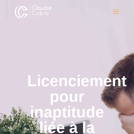
Licenciement
pour
inaptitude
liée à la