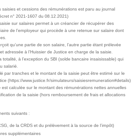
 saisies et cessions des rémunérations est paru au journal
décret n° 2021-1607 du 08.12.2021)
aisie sur salaires permet à un créancier de récupérer des
aire de l’employeur qui procède à une retenue sur salaire dont
hes.
oit qu’une partie de son salaire, l’autre partie étant prélevée
et adressée à l’Huissier de Justice en charge de la saisie.
 totalité, à l’exception du SBI (solde bancaire insaisissable) qui
 salarié.
é par tranches et le montant de la saisie peut être estimé sur le
tice (https://www.justice.fr/simulateurs/saisiesremuneration#details)
ble est calculée sur le montant des rémunérations nettes annuelles
fication de la saisie (hors remboursement de frais et allocations
ents suivants :
 CSG, de la CRDS et du prélèvement à la source de l’impôt)
ures supplémentaires