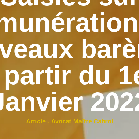
munération
veaux bar
 partir du 1
Janvier 202
Article - Avocat Maître Cabrol