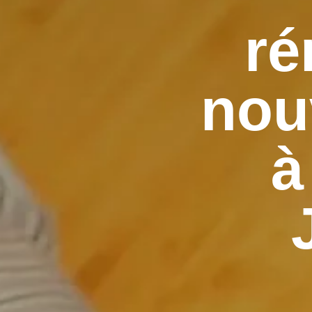
ré
nou
à