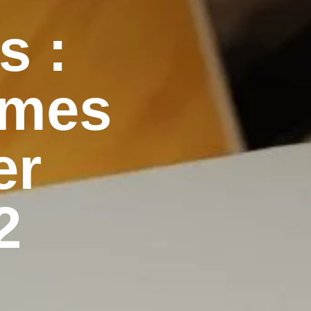
s :
èmes
er
2