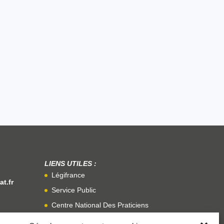
LIENS UTILES :
Légifrance
t.fr
Service Public
Centre National Des Praticiens
De La Médiation