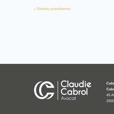
« Entrées précédentes
Cabi
Cabr
45 A
2600