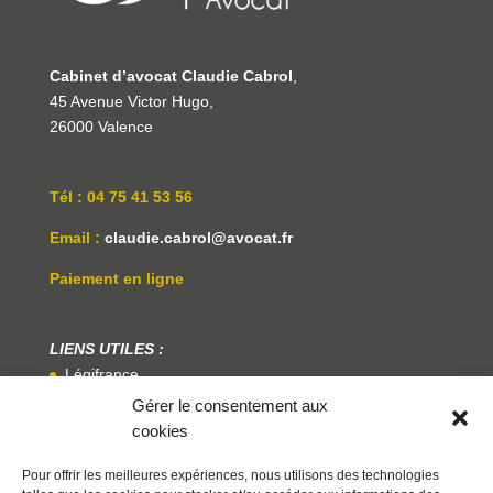
Cabinet d’avocat Claudie Cabrol
,
45 Avenue Victor Hugo,
26000 Valence
Tél : 04 75 41 53 56
Email :
claudie.cabrol@avocat.fr
Paiement en ligne
LIENS UTILES :
Légifrance
Gérer le consentement aux
Service Public
cookies
Centre National Des Praticiens De La Médiation
Pour offrir les meilleures expériences, nous utilisons des technologies