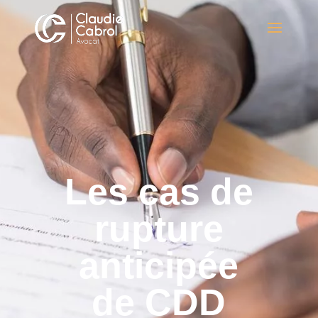
Les cas de
rupture
anticipée
de CDD