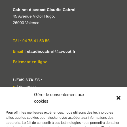
Cabinet d’avocat Claudie Cabrol
,
45 Avenue Victor Hugo,
26000 Valence
Tél : 04 75 41 53 56
Email :
claudie.cabrol@avocat.fr
Paiement en ligne
LIENS UTILES :
Légifrance
Gérer le consentement aux
Service Public
cookies
Centre National Des Praticiens De La Médiation
Pour offrir les meilleures expériences, nous utilisons des technologies
telles que les cookies pour stocker et/ou accéder aux informations des
appareils. Le fait de consentir à ces technologies nous permettra de traiter