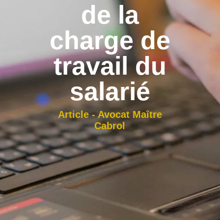
de la
charge de
travail du
salarié
Article - Avocat Maître
Cabrol