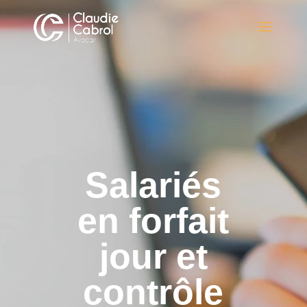
Salariés
en forfait
jour et
contrôle