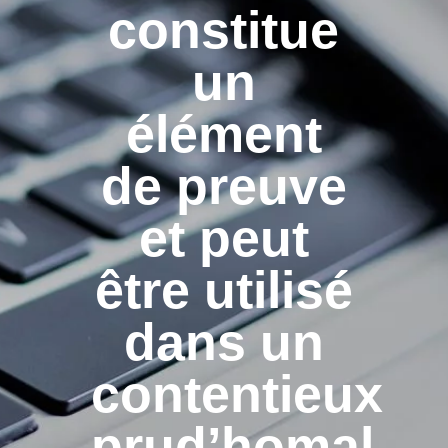
constitue
un
élément
de preuve
et peut
être utilisé
dans un
contentieux
prud’homal