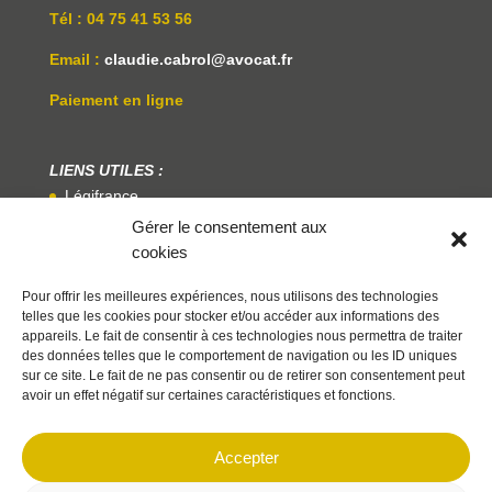
Tél : 04 75 41 53 56
Email :
claudie.cabrol@avocat.fr
Paiement en ligne
LIENS UTILES :
Légifrance
Gérer le consentement aux
Service Public
cookies
Centre National Des Praticiens De La Médiation
Pour offrir les meilleures expériences, nous utilisons des technologies
telles que les cookies pour stocker et/ou accéder aux informations des
appareils. Le fait de consentir à ces technologies nous permettra de traiter
des données telles que le comportement de navigation ou les ID uniques
sur ce site. Le fait de ne pas consentir ou de retirer son consentement peut
avoir un effet négatif sur certaines caractéristiques et fonctions.
©Me CABROL 2026
| Une création Agence
Web
marque[DIGITALE]
|
Mentions légales
|
Politique de confidentialité
|
Politique
Accepter
de cookies