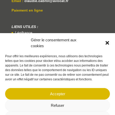
Email :
claudie.cabrol@avocat.fr
Paiement en ligne
LIENS UTILES :
Légifrance
Gérer le consentement aux
Service Public
cookies
Centre National Des Praticiens De La Médiation
Pour offrir les meilleures expériences, nous utilisons des technologies
telles que les cookies pour stocker et/ou accéder aux informations des
appareils. Le fait de consentir à ces technologies nous permettra de traiter
des données telles que le comportement de navigation ou les ID uniques
sur ce site. Le fait de ne pas consentir ou de retirer son consentement peut
avoir un effet négatif sur certaines caractéristiques et fonctions.
©Me CABROL 2026
| Une création Agence
Web
marque[DIGITALE]
|
Mentions légales
|
Politique de confidentialité
|
Politique
Accepter
de cookies
Refuser